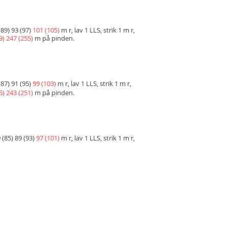
 (89) 93 (97)
101 (105)
m r, lav 1 LLS, strik 1 m r,
9) 247 (255)
m på pinden.
 (87) 91 (95)
99 (103)
m r, lav 1 LLS, strik 1 m r,
5) 243 (251)
m på pinden.
9 (85) 89 (93)
97 (101)
m r, lav 1 LLS, strik 1 m r,