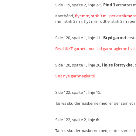
Side 119, spalte 2, linje 2-5,
Pind 3
erstattes 
Kantbånd,
flyt mm, strik 3 m i perlestrikmønst
mm, strik 3 m r, flyt mm, udt-v, strik 3 m i pe
Side 120, spalte 1, linje 11 -
Bryd garnet
erst
Bryd IKKE garnet, men lad garnnøglerne hvile, 
Side 120, spalte 1, linje 26,
Højre forstykke,
Sæt nye garnnøgler til.
Side 122, spalte 1, linje 15:
Tælles skuldermaskerne med, er der samlet i 
Side 122, spalte 2, linje 6:
Tælles skuldermaskerne med, er der samlet i 