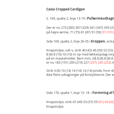
Casia Cropped Cardigan
S. 169, spalte 2, linje 13-19 i
Pufærmeudtagn
Der er nu 273 (285) 307 (329) 341 (347) 359 (37
på højre ærme, 71 (75) 81 (87) 91 (93)
97 (101)
Side 169, spalte 2, linje 26-35 i
Kroppen
, erst
Knapstolpe, udt-v, strik 40 (42) 46 (50) 52 (5
8 (8) 8 (10) 10 (10) m op med løkkeopslag-nin
på en maskeholder, fjern mm, slå 8 (8) 8 (8) 
er nu 183 (191) 205 (219) 227
(237) 245 (253)
m
Strik 4 (6) 10 (14) 14 (14) 14 (14) pinde, hvor
ikke flere udtagninger på forstykkerne. Der e
Side 170, spalte 1, linje 15- 18 i
Formning af 
Knapstolpe, strik 47 (49) 53 (57) 59
(61) 63 (65
knapstolpe.