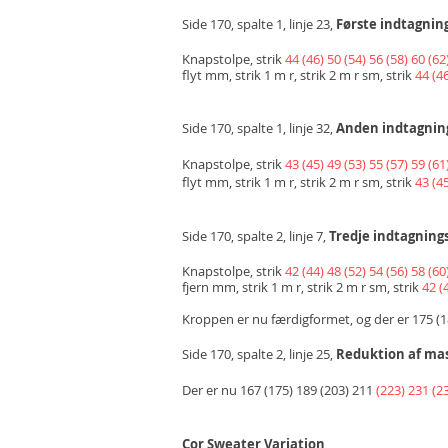
Side 170, spalte 1, linje 23,
Første indtagnin
Knapstolpe, strik
44 (46) 50 (54) 56
(58) 60 (62
flyt mm, strik 1 m r, strik 2 m r sm, strik
44 (46
Side 170, spalte 1, linje 32,
Anden
indtagnin
Knapstolpe, strik
43 (45) 49 (53) 55 (57) 59 (61
flyt mm, strik 1 m r, strik 2 m r sm, strik
43 (45
Side 170, spalte 2, linje 7,
Tredje
indtagning
Knapstolpe, strik
42 (44) 48 (52) 54 (56) 58 (60
fjern mm, strik 1 m r, strik 2 m r sm, strik
42 (
Kroppen er nu færdigformet, og der er 175 (1
Side 170, spalte 2, linje 25,
Reduktion af ma
Der er nu 167 (175) 189 (203) 211
(223) 231 (2
Cor Sweater Variation