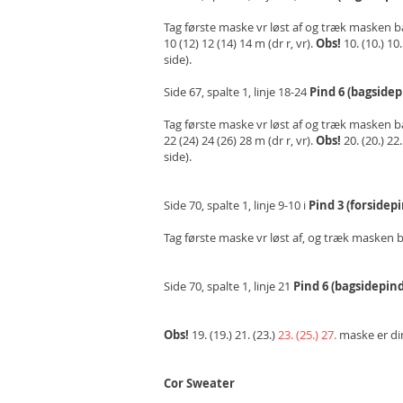
Tag første maske vr løst af og træk masken bagov
10 (12) 12 (14) 14 m (dr r, vr).
Obs!
10. (10.) 10
side).
Side 67, spalte 1, linje 18-24
Pind 6 (bagsidep
Tag første maske vr løst af og træk masken ba
22 (24) 24 (26) 28 m (dr r, vr).
Obs!
20. (20.) 22
side).
Side 70, spalte 1, linje 9-10 i
Pind 3 (forsidepi
Tag første maske vr løst af, og træk masken ba
Side 70, spalte 1, linje 21
Pind 6 (bagsidepind
Obs!
19. (19.) 21. (23.)
23. (25.) 27.
maske er di
Cor Sweater