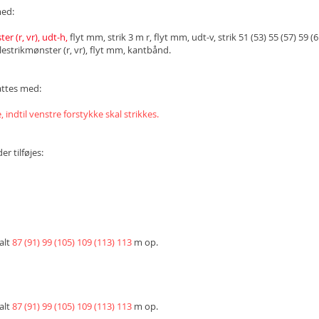
med:
er (r, vr), udt-h,
flyt mm, strik 3 m r, flyt mm, udt-v, strik 51 (53) 55 (57) 59 (6
rlestrikmønster (r, vr), flyt mm, kantbånd.
attes med:
indtil venstre forstykke skal strikkes.
der tilføjes:
alt
87 (91) 99 (105) 109 (113) 113
m op.
alt
87 (91) 99 (105) 109 (113) 113
m op.