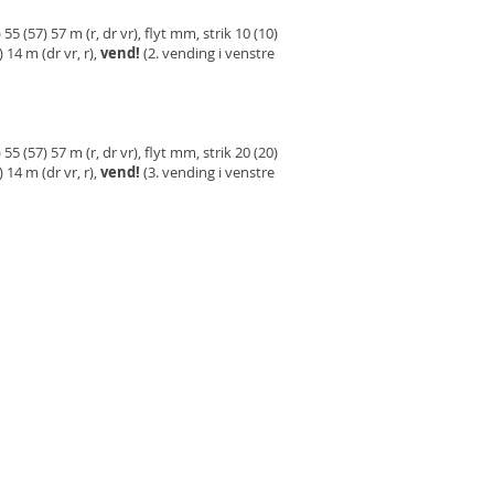
55 (57) 57 m (r, dr vr), flyt mm, strik 10 (10)
) 14 m (dr vr, r),
vend!
(2. vending i venstre
 55 (57) 57 m (r, dr vr), flyt mm, strik 20 (20)
) 14 m (dr vr, r),
vend!
(3. vending i venstre