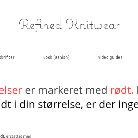
Refined Knitwear
krifter
Book (Danish)
Video guides
elser
er markeret med
rødt.
t i din størrelse, er der in
nd),
erstattet med: