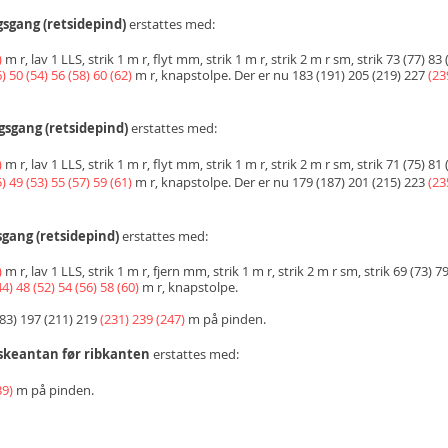
gsgang
(retsidepind)
erstattes med:
)
m r, lav 1 LLS, strik 1 m r, flyt mm, strik 1 m r, strik 2 m r sm, strik 73 (77) 83
) 50 (54) 56 (58) 60 (62)
m r, knapstolpe. Der er nu 183 (191) 205 (219) 227
(23
gs
gang
(retsidepind)
erstattes med:
)
m r, lav 1 LLS, strik 1 m r, flyt mm, strik 1 m r, strik 2 m r sm, strik 71 (75) 81
) 49 (53) 55 (57) 59 (61)
m r, knapstolpe. Der er nu 179 (187) 201 (215) 223
(23
s
gang (retsidepind)
erstattes med:
)
m r, lav 1 LLS, strik 1 m r, fjern mm, strik 1 m r, strik 2 m r sm, strik 69 (73) 7
44) 48 (52) 54 (56) 58 (60)
m r, knapstolpe.
83) 197 (211) 219
(231) 239 (247)
m på pinden.
skeantan før ribkanten
erstattes med:
39)
m på pinden.