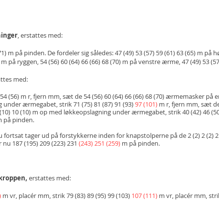
inger
, erstattes med:
1) m på pinden. De fordeler sig således: 47 (49) 53 (57) 59 (61) 63 (65) m på hø
m på ryggen, 54 (56) 60 (64) 66 (66) 68 (70) m på venstre ærme, 47 (49) 53 (57
attes med:
2) 54 (56) m r, fjern mm, sæt de 54 (56) 60 (64) 66 (66) 68 (70) ærmemasker på 
g under ærmegabet, strik 71 (75) 81 (87) 91 (93)
97 (101)
m r, fjern mm, sæt de
8 (10) 10 (10) m op med løkkeopslagning under ærmegabet, strik 40 (42) 46 (50)
 på pinden.
 du fortsat tager ud på forstykkerne inden for knapstolperne på de 2 (2) 2 (2) 2 
r nu 187 (195) 209 (223) 231
(243) 251 (259)
m på pinden.
kroppen,
erstattes med:
)
m vr, placér mm, strik 79 (83) 89 (95) 99 (103)
107 (111)
m vr, placér mm, stri