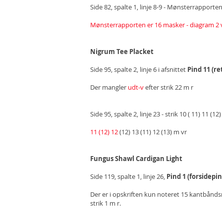
Side 82, spalte 1, linje 8-9 - Mønsterrapport
Mønsterrapporten er 16 masker - diagram 2 
Nigrum Tee Placket
Side 95, spalte 2, linje 6 i afsnittet
Pind 11 (r
Der mangler
udt-v
efter strik 22 m r
Side 95, spalte 2, linje 23 - strik 10 ( 11) 11 (1
11 (12) 12
(12) 13 (11) 12 (13) m vr
Fungus Shawl Cardigan Light
Side 119, spalte 1, linje 26,
Pind 1 (forsidepin
Der er i opskriften kun noteret 15 kantbåndsm
strik 1 m r.