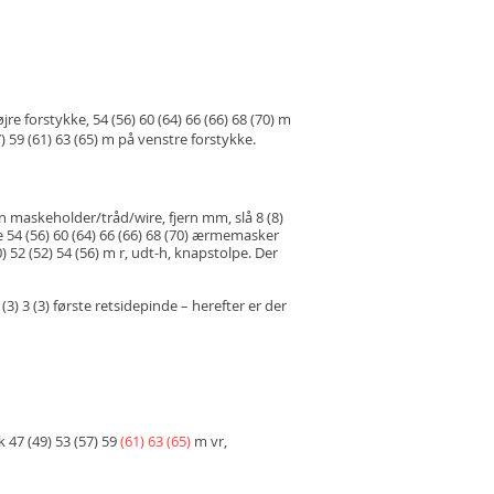
jre forstykke, 54 (56) 60 (64) 66 (66) 68 (70) m
) 59 (61) 63 (65) m på venstre forstykke.
en maskeholder/tråd/wire, fjern mm, slå 8 (8)
 54 (56) 60 (64) 66 (66) 68 (70) ærmemasker
 52 (52) 54 (56) m r, udt-h, knapstolpe. Der
(3) 3 (3) første retsidepinde – herefter er der
k 47 (49) 53 (57) 59
(61) 63 (65)
m vr,