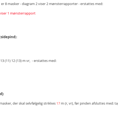
en er 8 masker - diagram 2 viser 2 mønsterrapporter - erstattes med:
viser 1 mønsterrapport
etsidepind
):
2) 13 (11) 12 (13) m vr, - erstattes med:
d)
:
asker, der skal selvfølgelig strikkes
17
m (r, vr), før pinden afsluttes med: t