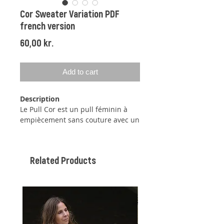
Cor Sweater Variation PDF
french version
Price
60,00 kr.
Add to cart
Description
Le Pull Cor est un pull féminin à
empiècement sans couture avec un
motif simple en relief créé par une
alternance de mailles à l’endroit et
à l’envers. Le pull est tricoté de
Related Products
haut en bas, ce qui vous permet
d'ajuster facilement la longueur du
corps et des manches. En tricotant
des rangs raccourcis, l'encolure est
légèrement plus haute dans le dos.
Je recommande d'utiliser la