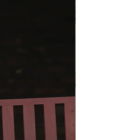
 cm. Modellen på billedet har et
l på ca. 84 cm og bærer en str.
ler
) 150 (150) 150 (150) 150 (150) g
ra Isager Garn (350 m/50 g)
holdt
 med
100 (100) 150 (150) 150 (150)
) g Alpaca 1 fra Isager Garn (400
.
 på billedet er strikket i 1 tråd Trio
ager Garn i farven Linen
holdt
 med
1 tråd Alpaca 1 fra Isager
farve 0 Eco.
sagtens vælge andet garn end det
 hvis blot du overholder
fastheden. Udover garn skal du
-5 knapper, størrelse ca. 10 mm,
skemarkører.