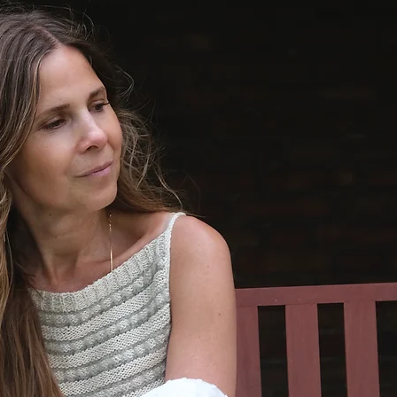
på 0-10
brystmå
XS.
Materia
100 (100
Trio 1 f
sammen
150 (150
m/ 50 g)
Shirt’en
1 fra Is
sammen
Garn i 
Du kan 
angivne,
strikke
bruge 4
og 6 ma