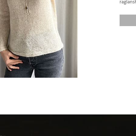
raglansh
mellem 
smal, dy
strikke
dermed 
ærmer o
halskan
Ærmet b
håndle
Størrel
XS (S) M
Færdig
Brystvid
120 (12
Ærmelæn
ca.
(39)
Kropslæ
52 (54) 
Shirt’e