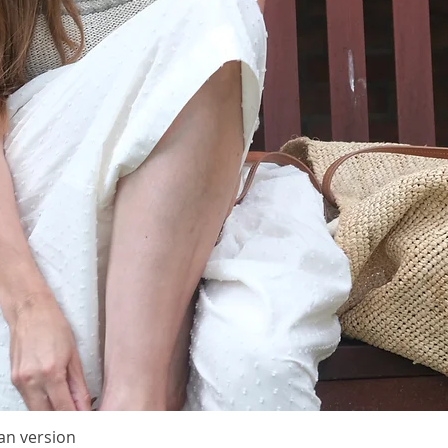
Vejlede
Shirt’en
tilbage
1 tråd a
bliver 
strikkes
glatstri
Alle ka
(80 cm).
Jeg anb
strikni
kanter.
metoden,
rundpin
3,5 mm 
Strikke
19 m x 
an version
Quick View