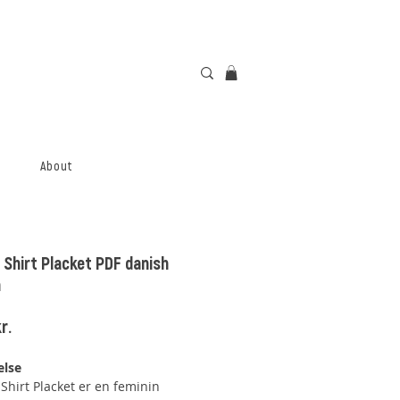
About
 Shirt Placket PDF danish
n
Price
r.
else
Shirt Placket er en feminin