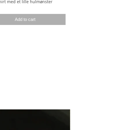
irt med et lille hulmønster
raglanudtagningerne og med en
b retstrikket knapstolpe. Shirt’en
Add to cart
s oppefra og ned, og man kan
selv justere længden på både
g krop. Shirt’ens fine rundede
t er dannet med vendepindestrik.
liver gradvist smallere ned mod
ddet
.
ser
 (L) XL (2XL) 3XL (4XL)
e mål
de: ca. 92 (96) 102 (108) 112 (116)
4) cm.
gde målt fra under ærmegabet:
 40 (42) 44 (44) 44 (44)
cm.
ngde målt fra midt bag (MB): ca.
56 (57) 59 (59) 60 (61) cm.
n er tænkt med et bevægelsesrum