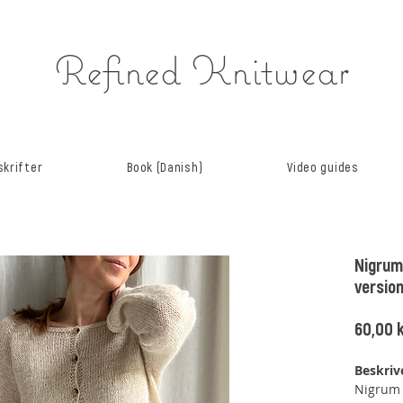
Refined Knitwear
krifter
Book (Danish)
Video guides
Nigrum
versio
60,00 k
Beskriv
Nigrum 