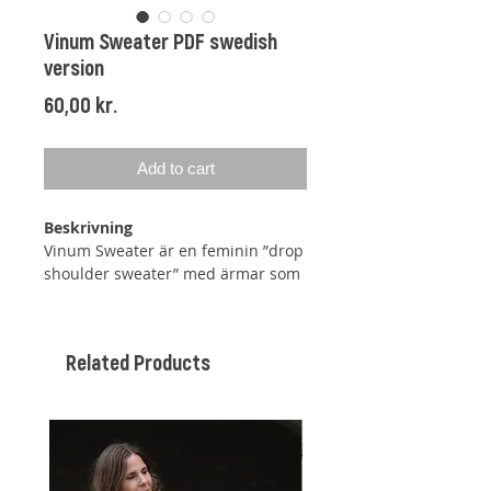
Vinum Sweater PDF swedish
version
Price
60,00 kr.
Add to cart
Beskrivning
Vinum Sweater är en feminin ”drop
shoulder sweater” med ärmar som
formas genom att plocka upp
maskor, en diskret A-form samt
invikta kanter på både hals, ärmar
Related Products
och bål.
Sweatern stickas fram och tillbaka
till dess att ärmhålet har sitt
korrekta djup – härifrån samlas
sedan arbetet och stickas runt.