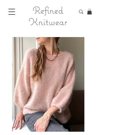
Refined
Knitwear