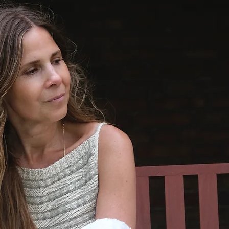
die Bän
Cardiga
Seite d
Ärmel d
etwa am
werden 
und link
Wenn di
erreich
der Arm
und bei
abgeket
und Vor
hierfür
verwend
Körper 
Rückrei
Der Kör
Umrandu
ebenfal