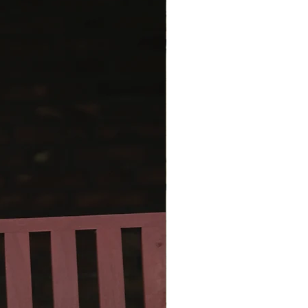
der und den V-Form des
ns zu formen, sowie auf jeder
er Schulter-Maschen, bis der
ie korrekte Länge erreicht hat —
 Ellenbogen. Von hier aus
das Rückenteil und das rechte
e Vorderteil separat fortgesetzt.
e Armöffnung die korrekte Tiefe
t hat, werden die Maschen unter
öffnung an beiden Vorderteilen
den Seiten des Rückenteils
tet. Zeitgleich werden Rücken-
derteile zusammengestrickt —
 wird die Drei-Nadel-Methode
et. Anschließend wird der
in einem Stück in Hin- und
hen gearbeitet.
per wird mit einer I-Cord
ng beendet. Die Ärmel werden
ls mit einer I-Cord Umrandung