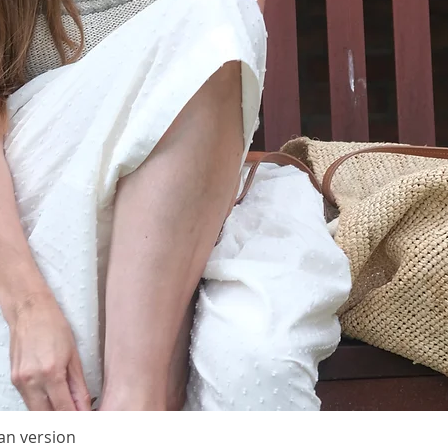
versehe
Größen
XS (S) M
Fertige
Der Bru
sehr fl
angepas
des Car
Armöffn
Taille)
ungefähr
Ärmellä
abgeket
etwa 21 
Körperl
Rückenm
etwa 61 
an version
Quick View