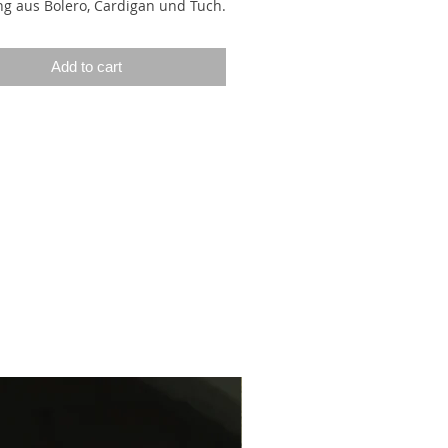
g aus Bolero, Cardigan und Tuch.
 unter den Ärmeln
ngestrickt wie ein Bolero, ist
Add to cart
länger und fungiert somit wie ein
n.
Shawl Cardigan besitzt ein
 Rippenbündchen entlang des
schnitts und entlang der
eile, sowie ein wunderschönes
es Perlmuster. Der Cardigan
 mit einem Rippenbündchen
 des Nackens. Für die Passe
 Maschen aus diesem Bündchen
strickt und die restliche
ng wird simultan mit der Passe,
derteilen und dem Körper
tzt.
se wird in Hin- und Rückreihen
tet, mit Zunahmen innerhalb der
bündchen an beiden Enden, um