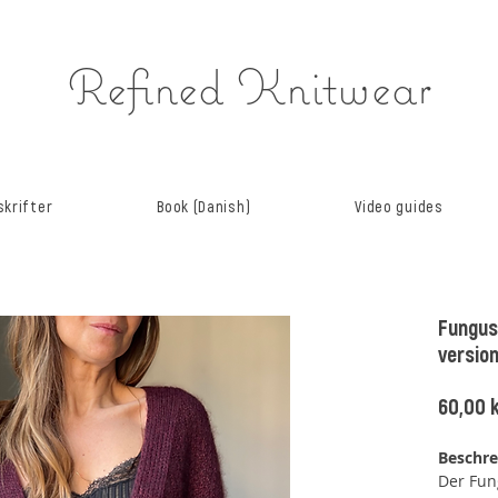
Refined Knitwear
krifter
Book (Danish)
Video guides
Fungus
versio
60,00 k
Beschr
Der Fun