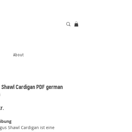
About
 Shawl Cardigan PDF german
n
Price
r.
eibung
gus Shawl Cardigan ist eine