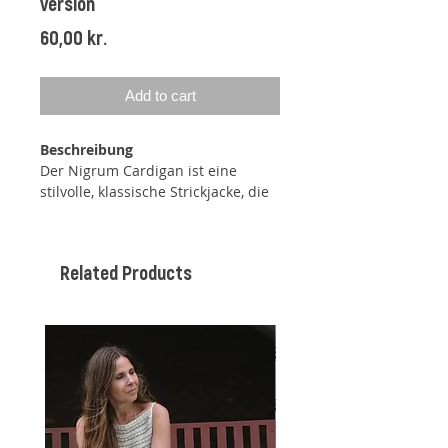
version
Price
60,00 kr.
Add to cart
Beschreibung
Der Nigrum Cardigan ist eine
stilvolle, klassische Strickjacke, die
zu allem passt und in ihrer
Schlichtheit unglaublich schön und
elegant ist. Der Nigrum Cardigan
Related Products
hat einen femininen Ausdruck mit
seinem breiten U-Boot-Ausschnitt,
der mithilfe von verkürzten Reihen
sanft geformt ist, Raglanärmeln mit
einem kleinen Lochmuster sowie
dezenten Ballonärmeln. Die
Strickjacke wird von oben nach
unten gestrickt, sodass die Länge
der Ärmel und des Rumpfes