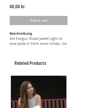
Price
60,00 kr.
Add to cart
Beschreibung
Die
Fungus Shawl Jacket
Light
ist
eine Jacke in Form eines Schals. Sie
wird unter jedem Ärmel wie ein
Bolero zusammengefügt, hat
jedoch zusätzliche Länge erhalten,
Related Products
um als Jacke zu fungieren.
Die Fungus Shawl Jacket Light
zeichnet sich durch eine breite,
gerippte Kante entlang des
Halsausschnitts und der
Vorderteile sowie durch ein
wunderschönes, doppelt hohes
Perlmuster aus. Die Jacke beginnt