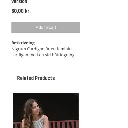
version
Price
60,00 kr.
Add to cart
Beskrivning
Nigrum Cardigan är en feminin
cardigan med en vid båtringning,
raglan med ett litet kedjemönster
samt diskreta ballongärmar.
Related Products
Cardiganen stickas uppifrån och
ner, och man kan därmed själv
justera längden på både ärmar och
bål.
Cardiganen är lätt förhöjd i nacken
med hjälp av förkortade varv.
Cardiganen är tänkt med en