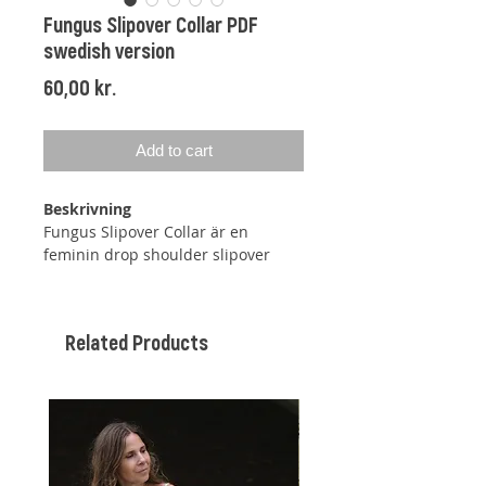
Fungus Slipover Collar PDF
swedish version
Price
60,00 kr.
Add to cart
Beskrivning
Fungus Slipover Collar är en
feminin drop shoulder slipover
med en bred krage i resår som viks
ned vid användning. Slipovern har
ett vackert mosstickat mönster, som
Related Products
är dubbelt på höjden.
Slipovern stickas uppifrån och ned
och börjar med den resårstickade
halskragen. På oket ökas det på var
sida av de 3 axelmaskorna i varje
sida. Oket stickas först fram och