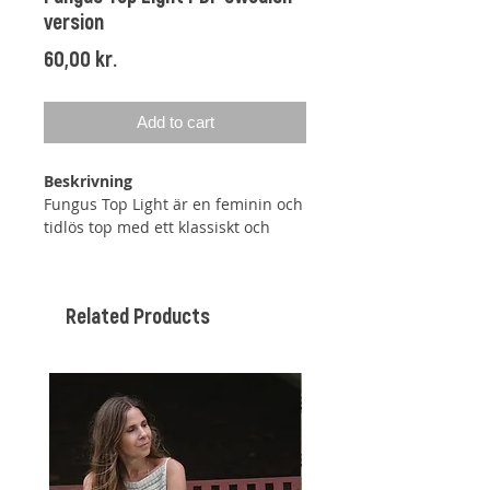
version
Price
60,00 kr.
Add to cart
Beskrivning
Fungus Top Light är en feminin och
tidlös top med ett klassiskt och
enkelt snitt.
Toppen har en liten slits på
Related Products
bakstycket och slitsen stängs med
ett litet knytband. Toppen har ett
dubbelstickat kantband över
bysten, och ett enkelt
mosstickningsmönster som är
dubbelt på höjden, på resten av
kroppen.