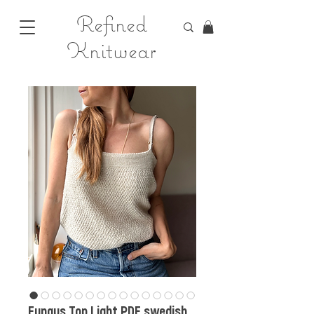
Refined
Knitwear
Fungus Top Light PDF swedish