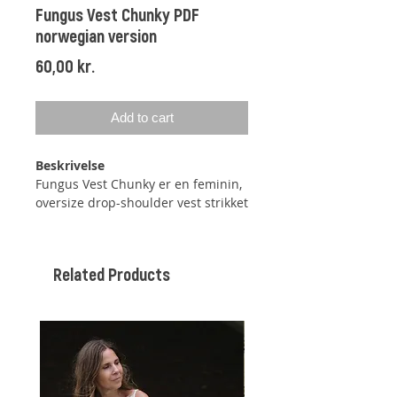
Fungus Vest Chunky PDF
norwegian version
Price
60,00 kr.
Add to cart
Beskrivelse
Fungus Vest Chunky er en feminin,
oversize drop-shoulder vest strikket
i perlestrikk dobbel i høyden.
Vesten strikkes ovenfra og ned, og
begynner med en ribbestrikket
Related Products
halskant. På bærestykket økes det
på hver side av tre skuldermasker i
hver side. Bærestykket strikkes
først med vendepinner for å forme
halsen, deretter strikkes det frem
og tilbake, til vesten er strikket til
den tiltenkte bredden. Da avsluttes