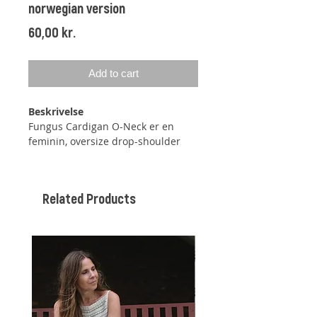
norwegian version
Price
60,00 kr.
Add to cart
Beskrivelse
Fungus Cardigan O-Neck er en
feminin, oversize drop-shoulder
jakke strikket i perlestrikk dobbel i
høyden. Jakken strikkes ovenfra og
ned, og begynner med en
Related Products
ribbestrikket halskant. På
bærestykket økes det på hver side
av tre skuldermasker i hver side.
Bærestykket strikkes først med
vendepinner for å forme halsen,
deretter strikkes det frem og
tilbake, til jakken er strikket til den
tiltenkte bredden. Da avsluttes