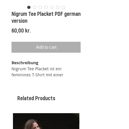
Nigrum Tee Placket PDF german
version
Price
60,00 kr.
Add to cart
Beschreibung
Nigrum Tee Placket ist ein
feminines T-Shirt mit einer
schmalen, tiefen Leiste mit
Knöpfen.
Related Products
Das T-Shirt wird von oben nach
unten gearbeitet, wodurch die
Länge an Körper und Ärmel
während des Strickens ganz
einfach angepasst werden kann.