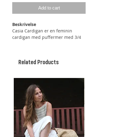
Add to cart
Beskrivelse
Casia Cardigan er en feminin
cardigan med puffermer med 3/4
lengde. Cardiganen er
monteringsfri på tross av dens
puffermer, da disse dannes ved
Related Products
hjelp av ulike øknings- og
fellingsteknikker. Cardiganen
strikkes ovenfra og ned, og man
kan dermed selv justere lengden
på både ermer og bol. Cardiganen
er lett forhøyet i nakken med
vendepinner. Cardiganen er
tiltenkt et bevegelsesrom på 0-10
cm.
Størrelser
XS (S) M (L) XL