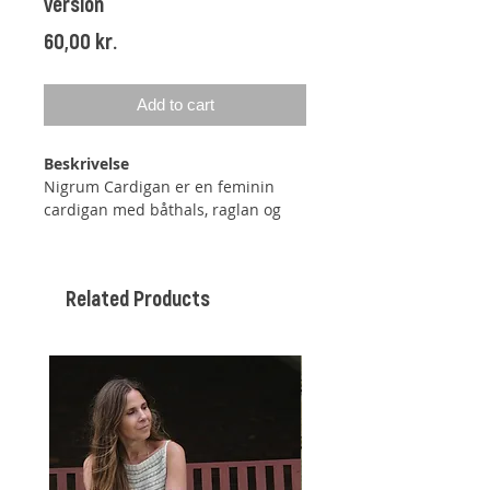
version
Price
60,00 kr.
Add to cart
Beskrivelse
Nigrum Cardigan er en feminin
cardigan
med båthals, raglan og
diskrete ballongermer
.
Cardiganen strikkes ovenfra og
Related Products
ned, og man kan dermed selv
justere lengden på både ermer og
bol.
Cardiganen er lett forhøyet i
nakken med vendepinner.
Cardiganen er tiltenkt et
bevegelsesrom på 0-10 cm.