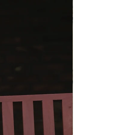
ser
 S (M) L (XL) 2XL (3XL) 4XL
e mål
de: ca. 109 (113) 118 (127) 131
4 (149) 153 cm.
ngde målt fra øverst midt bag
. 60 (61) 62 (65) 66 (67) 70 (71) 72
gde målt fra, hvor ærmerne
: ca. 31 (31) 33 (33) 35 (35) 35 (35)
nen er tænkt med et
sesrum på 15-30 cm, men ønskes
re eller løsere fit, kan du gå en
e op eller ned. Anbefalingen er at
be det store bevægelsesrum i de
relser og det lille i de store