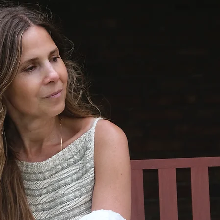
Størrel
2XS (XS)
Færdig
Brystvid
(135) 14
Kropslæ
(MB): ca
cm.
Ærmelæn
tilsættes
35 cm.
Cardiga
bevægel
et tætte
størrels
tilstræ
små stør