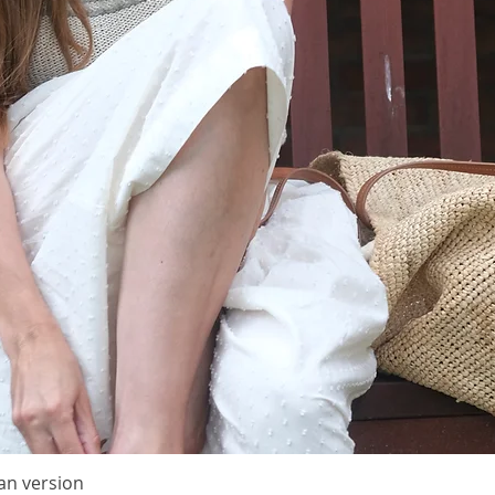
størrels
Modelle
ca. 84 
bevægel
Materia
250 (250
g Isage
g) eller
(350) 40
Olive (2
(250) 30
eller Pu
m/50 g) 
450 (45
fra Önli
(300) 35
Shetlan
Holdt s
an version
Quick View