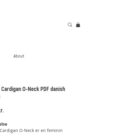
About
 Cardigan O-Neck PDF danish
n
Price
r.
else
Cardigan O-Neck er en feminin