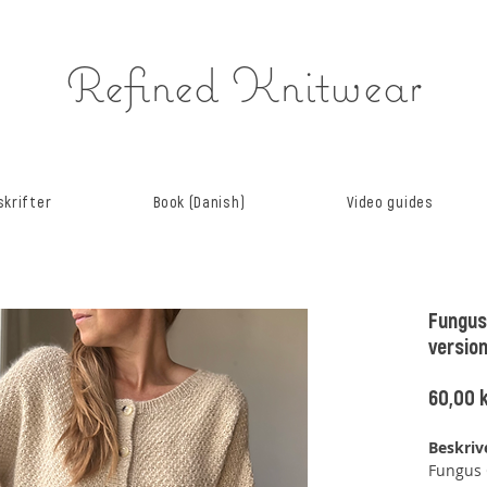
Refined Knitwear
krifter
Book (Danish)
Video guides
Fungus
versio
60,00 k
Beskriv
Fungus 