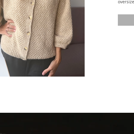
oversiz
smukt p
højden
ned og 
halskan
hver sid
side.
Bæ
vendepi
derefter
cardiga
hvoreft
Forstykk
hver for
korrekt
og der s
kroppen
langs æ
før hån
efter ø
Cardiga
selve ca