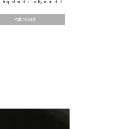
e drop-shoulder cardigan med et
erlestrikmønster, der er dobbelt i
.
Cardiganen strikkes oppefra og
Add to cart
startes med den ribstrikkede
t. På bærestykket tages der ud på
e af tre skuldermasker i hver
restykket strikkes først med
nde for at forme halskanten,
 strikkes frem og tilbage, indtil
nen har den rette bredde,
er skulderudtagningerne stopper.
er og rygstykke strikkes herefter
 sig, indtil ærmegabet har den
e dybde. Herfra samles arbejdet,
trikkes frem og tilbage hen over
. Der samles masker op til ærmer
rmegabet. Ærmerne går til lige
dleddet, men de kan justeres
nske ligesom kroppen.
nens knapstolper strikkes på, når
rdiganen er strikket færdig.