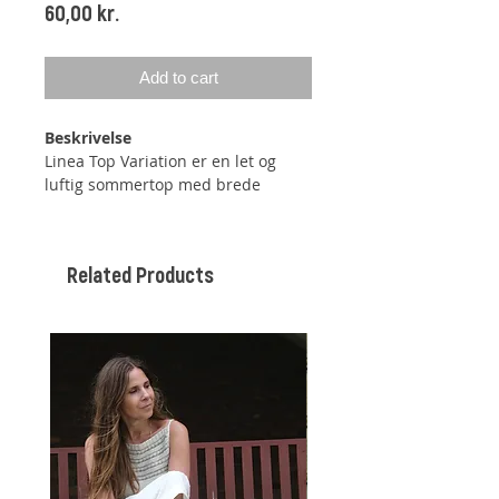
Price
60,00 kr.
Add to cart
Beskrivelse
Linea Top Variation er en let og
luftig sommertop med brede
ribstrikkede stropper og et fint
linjemønster. Mønsteret dannes
ved, at der strikkes rundt i
Related Products
glatstrikning (ret) afbrudt af
lænkemaskerækker – den glatte
side af din glatstrikning er på
denne top på bagsiden og de fine
lænkemaskerækker på forsiden.
Toppen startes med et ribstrikket
kantbånd, der strikkes sammen,
inden der samles masker op i dette
til toppens krop. Herefter strikkes