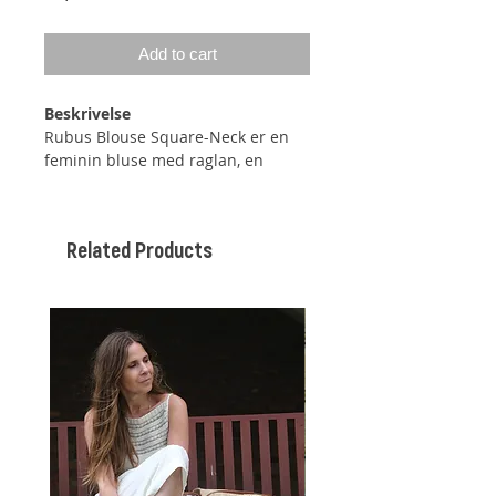
Add to cart
Beskrivelse
Rubus Blouse Square-Neck er en
feminin bluse med raglan, en
firkantet hals og puffede
ballonærmer.
Related Products
Blusen er monteringsfri, på trods af
de puffede ærmer, da disse dannes
ved hjælp af udtagninger.
Du kan vælge at strikke blusen med
et meget kort ærme, eller med et
lidt længere ærmer, der går ned til
albuen.
Alle kanter afsluttes med I-Cord
kanter.