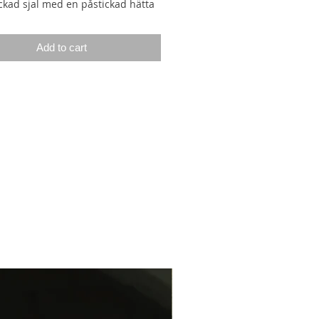
ickad sjal med en påstickad hätta
sar alla huvudstorlekar.
Add to cart
startar med det högra knytbandet.
 under 4 varv 1 maska i var sida,
s sjalen har rätt bredd. Sjalens
nytband ska vara kortare än det
knytbanden då det, i motsats till
tra, ska användas för att knyta
 inte ska kunna läggas runt
 kommer dit där maskorna till
senare ska plockas upp, ökas 1
och 2 maskor som ska användas
band när hättan är färdigstickad,
ll vila innan det stickas vidare på
len från, där de 2 maskorna blev
ll vila och en maska ökades ut, har
d som motsvarar hättans bredd,