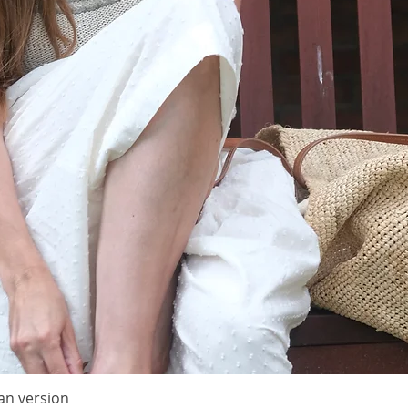
maskor
hättkan
längs d
korta g
från sja
att stic
runt lä
är färdi
med på 
maskan 
kantmas
löper l
minskas
Det vän
än det 
ska kun
Avslutn
med hjä
Det finn
an version
Quick View