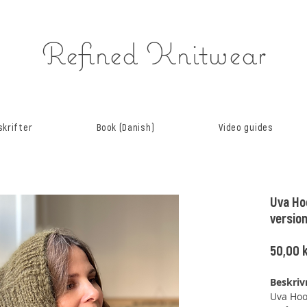
Refined Knitwear
krifter
Book (Danish)
Video guides
Uva Ho
versio
50,00 k
Beskriv
Uva Hoo