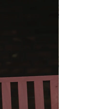
 sjalens maskor till vila på stickan
 plockas upp maskor till hättan
an stickas nu vidare.
an har sin korrekta höjd ska
 krona avslutas med hjälp av
gar. Hättan delas in i ett mittfält
 sidostycken och på resterande
ättan stickas det endast över
ckets maskor, medan det i var
 mittstycket stickas en maska
mans med en maska från
ckena.
ngsvis stickas det tre maskor
ans i var ände av mittstycket – 2
från sidostyckena stickas
mans med en maska från
ket.
tans krona är avslutad plockas