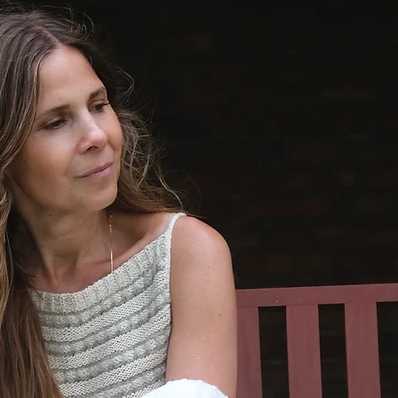
så sätts
och det
och hätt
När hätt
hättans
minsknin
och två
del av h
mittsty
ände av
tillsam
sidosty
Avslutni
tillsamm
maskor 
tillsam
mittstyc
När hät