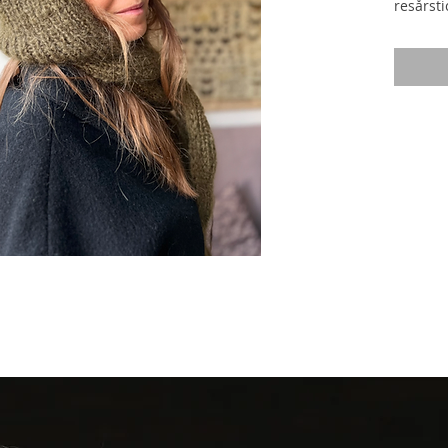
resårst
som pas
Sjalen 
Det ökas
till des
högra k
vänstra 
det väns
med och
halsen.
När man
hättan 
maska, 
för kant
sätts ti
sjalen.
När sja
satta ti
en läng