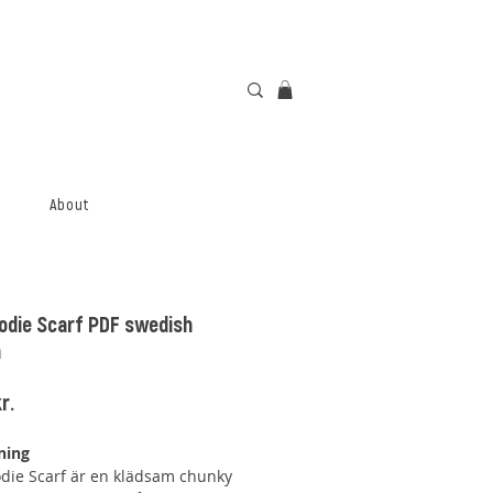
About
odie Scarf PDF swedish
n
Price
r.
ning
die Scarf är en klädsam chunky