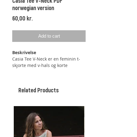
Casia Tee V-Neck PDF
norwegian version
Price
60,00 kr.
Add to cart
Beskrivelse
Casia Tee V-Neck er en feminin t-
skjorte med v-hals og korte
puffermeformede ermer, med
raglanøkninger.
Related Products
T-skjorten er monteringsfri, selv om
den har puffermer, da disse
dannes ved hjelp av forskjellige
økninger og fellinger.
T-skjorten strikkes ovenfra og ned,
og man kan dermed selv justere
lengden på både ermer og kropp.