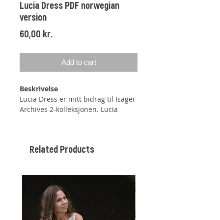
Lucia Dress PDF norwegian
version
Price
60,00 kr.
Add to cart
Beskrivelse
Lucia Dress er mitt bidrag til Isager
Archives 2-kolleksjonen.
Lucia
Dress er en feminin, litt vid drop-
shoulder kjole strikket i glattstrikk,
der vrangsiden vender ut. Kjolens
Related Products
kropp og ermene strikkes på
vrangen, slik at der kan strikkes
rundt i rett.
Kjolen har et fint mønster i
vevestrikk på forstykkets
bærestykke - vevestrikkmønster en