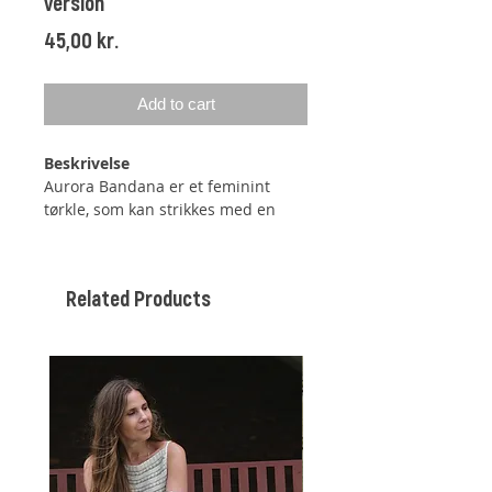
version
Price
45,00 kr.
Add to cart
Beskrivelse
Aurora Bandana er et feminint
tørkle, som kan strikkes med en
eller to tråder Silk Mohair –
strikkefastheten er den samme.
Tørkleet har et florlett
Related Products
spindelvevsmønster. Den strikkes
nedefra og opp, og det er derfor
lett å justere størrelsen på tørklet.
Størrelser
One size
Ca. 32 cm høyt og 65 cm bredt
(tørkleet blir trukket lengre i
bredden ved bruk).