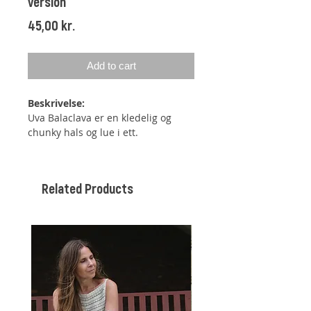
version
Price
45,00 kr.
Add to cart
Beskrivelse:
Uva Balaclava er en kledelig og
chunky hals og lue i ett.
Balaklavaen strikkes nedenfra og
opp i et forstykke og et bakstykke,
som siden strikkes sammen over
Related Products
skuldrene i hver side. De midterste
maskene fra begge delene, danner
halsåpningen. Etter et par
vendepinner for å gjøre halsen noe
dypere foran, og deretter ett par
omganger rundt i ribbestrikk (1rett
1 vrang), settes de midterste
maskene fra forstykket av, og det
strikkes frem og tilbake i ribbestrikk