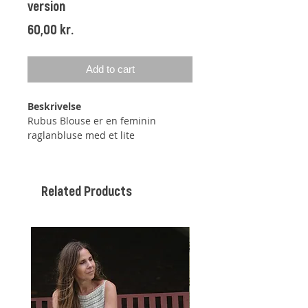
version
Price
60,00 kr.
Add to cart
Beskrivelse
Rubus Blouse er en feminin
raglanbluse med et lite
hullmønster mellom
raglanøkningene. Den har vide
ballongermer, små puffermer ved
Related Products
skuldrene og en båtformet
halsutskjæring. Halsutskjæringen
har en splitt, som knytes med en
sløyfe. Du kan ha splitten både
foran og bak, alt etter hva du selv
foretrekker, da halskanten er
formet med vendepinne på både
for- og bakstykke. Blusen er