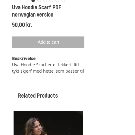
Uva Hoodie Scarf PDF
norwegian version
Price
50,00 kr.
Add to cart
Beskrivelse
Uva Hoodie Scarf er et lekkert, litt
tykt skjerf med hette, som passer til
alle hodestørrelser.
Hetteskjerfet startes å strikkes på
Related Products
høyre side. Det økes hver med en
maske i hver side 4 ganger, til
skjerfet får den tiltenkte bredden.
Den høyre skjerf-enden av
hetteskjerfet skal være kortere enn
den venstre, da det er den venstre
enden som legges rundt halsen